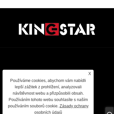
Links
Sitemap
RSS
XML
Zásady
ochrany
X
Používáme cookies, abychom vám nabídli
lepší zážitek z prohlížení, analyzovali
osobních
návštěvnost webu a přizpůsobili obsah.
Používáním tohoto webu souhlasíte s naším
údajů
používáním souborů cookie.
Zásady ochrany
osobních údajů