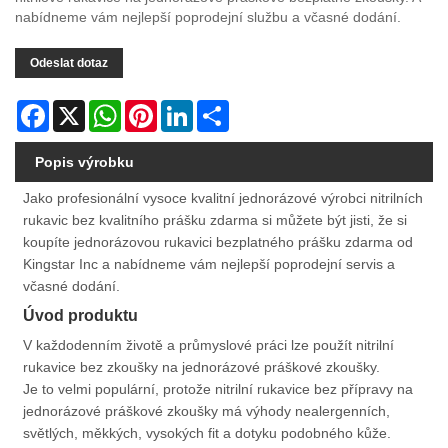
nabídneme vám nejlepší poprodejní službu a včasné dodání.
Odeslat dotaz
Facebook
X
WhatsApp
Pinterest
LinkedIn
Share
Popis výrobku
Jako profesionální vysoce kvalitní jednorázové výrobci nitrilních
rukavic bez kvalitního prášku zdarma si můžete být jisti, že si
koupíte jednorázovou rukavici bezplatného prášku zdarma od
Kingstar Inc a nabídneme vám nejlepší poprodejní servis a
včasné dodání.
Úvod produktu
V každodenním životě a průmyslové práci lze použít nitrilní
rukavice bez zkoušky na jednorázové práškové zkoušky.
Je to velmi populární, protože nitrilní rukavice bez přípravy na
jednorázové práškové zkoušky má výhody nealergenních,
světlých, měkkých, vysokých fit a dotyku podobného kůže.