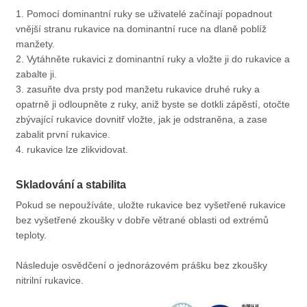
1. Pomocí dominantní ruky se uživatelé začínají popadnout
vnější stranu rukavice na dominantní ruce na dlaně poblíž
manžety.
2. Vytáhněte rukavici z dominantní ruky a vložte ji do rukavice a
zabalte ji.
3. zasuňte dva prsty pod manžetu rukavice druhé ruky a
opatrně ji odloupněte z ruky, aniž byste se dotkli zápěstí, otočte
zbývající rukavice dovnitř vložte, jak je odstraněna, a zase
zabalit první rukavice.
4. rukavice lze zlikvidovat.
Skladování a stabilita
Pokud se nepoužíváte, uložte rukavice bez vyšetřené rukavice
bez vyšetřené zkoušky v dobře větrané oblasti od extrémů
teploty.
Následuje osvědčení o jednorázovém prášku bez zkoušky
nitrilní rukavice.