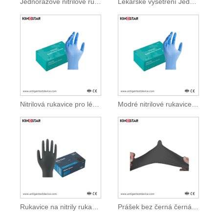
Jednorázové nitrilové rukavice bez pudru
Lékařské vyšetření Jednorázové nitrilové rukavice bez prášku
Nitrilová rukavice pro lékařskou chirurgii bez prášku
Modré nitrilové rukavice bez prášku pro lékařské použití
Rukavice na nitrily rukavice bez rukavice bez prášku
Prášek bez černá černá jemná vyšetření nitrilní rukavice