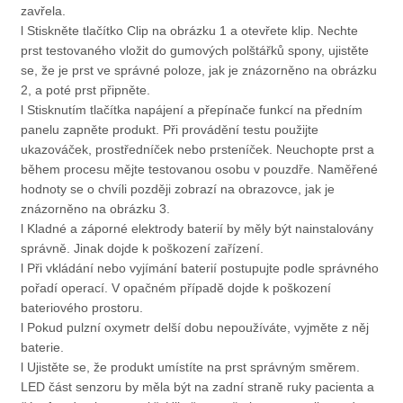
zavřela.
l Stiskněte tlačítko Clip na obrázku 1 a otevřete klip. Nechte
prst testovaného vložit do gumových polštářků spony, ujistěte
se, že je prst ve správné poloze, jak je znázorněno na obrázku
2, a poté prst připněte.
l Stisknutím tlačítka napájení a přepínače funkcí na předním
panelu zapněte produkt. Při provádění testu použijte
ukazováček, prostředníček nebo prsteníček. Neuchopte prst a
během procesu mějte testovanou osobu v pouzdře. Naměřené
hodnoty se o chvíli později zobrazí na obrazovce, jak je
znázorněno na obrázku 3.
l Kladné a záporné elektrody baterií by měly být nainstalovány
správně. Jinak dojde k poškození zařízení.
l Při vkládání nebo vyjímání baterií postupujte podle správného
pořadí operací. V opačném případě dojde k poškození
bateriového prostoru.
l Pokud pulzní oxymetr delší dobu nepoužíváte, vyjměte z něj
baterie.
l Ujistěte se, že produkt umístíte na prst správným směrem.
LED část senzoru by měla být na zadní straně ruky pacienta a