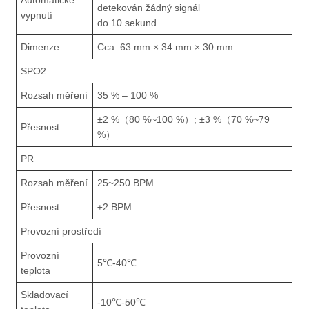
detekován žádný signál
vypnutí
do 10 sekund
Dimenze
Cca. 63 mm × 34 mm × 30 mm
SPO2
Rozsah měření
35 % – 100 %
±2 %（80 %~100 %）; ±3 %（70 %~79
Přesnost
%）
PR
Rozsah měření
25~250 BPM
Přesnost
±2 BPM
Provozní prostředí
Provozní
5℃-40℃
teplota
Skladovací
-10℃-50℃