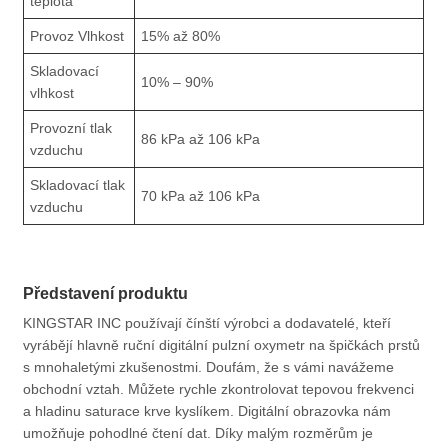
teplota
Provoz Vlhkost
15% až 80%
Skladovací
10% – 90%
vlhkost
Provozní tlak
86 kPa až 106 kPa
vzduchu
Skladovací tlak
70 kPa až 106 kPa
vzduchu
Představení produktu
KINGSTAR INC používají čínští výrobci a dodavatelé, kteří
vyrábějí hlavně ruční digitální pulzní oxymetr na špičkách prstů
s mnohaletými zkušenostmi. Doufám, že s vámi navážeme
obchodní vztah. Můžete rychle zkontrolovat tepovou frekvenci
a hladinu saturace krve kyslíkem. Digitální obrazovka nám
umožňuje pohodlné čtení dat. Díky malým rozměrům je