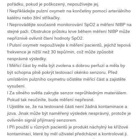
pořádku, pokud je poškozený, nepoužívejte jej.
l Nepřikládejte pulzní oxymetr na končetiny pomocí arteriálního
katétru nebo žilní stříkačky.
l Neprovádějte současně monitorování SpO2 a měření NIBP na
stejné paži. Obstrukce průtoku krve během měření NIBP může
nepříznivě ovlivnit čtení hodnoty SpO2.
l Pulsní oxymetr nepoužívejte k měření pacientů, jejichž tepová
frekvence je nižší než 30 tepů/min, což může způsobit
nesprávné výsledky.
l Měřicí část by měla být zvolena s dobrou perfuzí a měla by
být schopna plně pokrýt testovací okénko senzoru. Před
umístěním pulzního oxymetru očistěte měřicí část a zajistěte
vysušení.
l Za silného světla zakryjte senzor neprůhledným materiálem.
Pokud tak neučiníte, bude měření nepřesné.
l Ujistěte se, že na testované části není žádná kontaminace a
jizva. Jinak může být naměřený výsledek nesprávný, protože je
ovlivněn signál přijímaný senzorem.
l Při použití u různých pacientů je produkt náchylný ke křížové
kontaminaci, které by měl uživatel předcházet a kontrolovat ji.