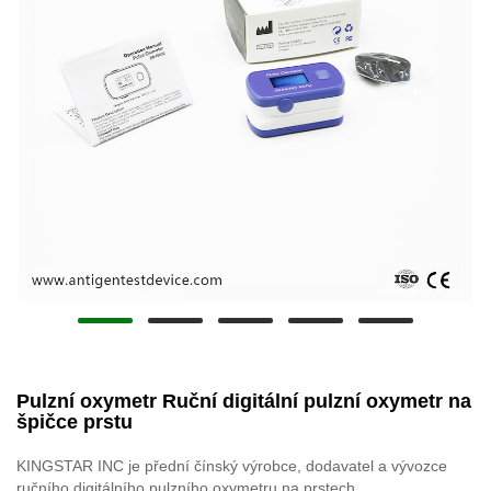
Pulzní oxymetr Ruční digitální pulzní oxymetr na
špičce prstu
KINGSTAR INC je přední čínský výrobce, dodavatel a vývozce
ručního digitálního pulzního oxymetru na prstech.