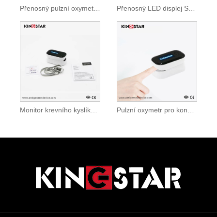
Přenosný pulzní oxymetr pro konečky prstů
Přenosný LED displej SPO2 prstový pulzní oxymetr
Monitor krevního kyslíku SPO2 Pulzní oxymetr na špičkách prstů
Pulzní oxymetr pro konečky prstů