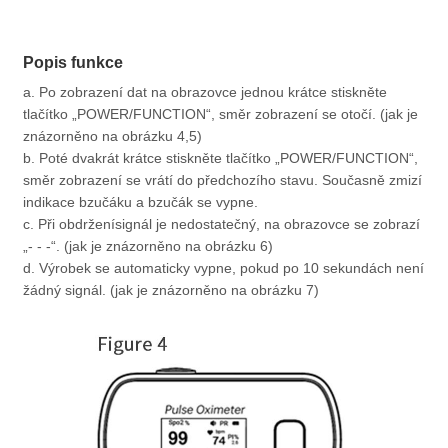
Popis funkce
a. Po zobrazení dat na obrazovce jednou krátce stiskněte
tlačítko „POWER/FUNCTION“, směr zobrazení se otočí. (jak je
znázorněno na obrázku 4,5)
b. Poté dvakrát krátce stiskněte tlačítko „POWER/FUNCTION“,
směr zobrazení se vrátí do předchozího stavu. Současně zmizí
indikace bzučáku a bzučák se vypne.
c. Při obdržení
signál je nedostatečný, na obrazovce se zobrazí
„- - -“. (jak je znázorněno na obrázku 6)
d. Výrobek se automaticky vypne, pokud po 10 sekundách není
žádný signál. (jak je znázorněno na obrázku 7)