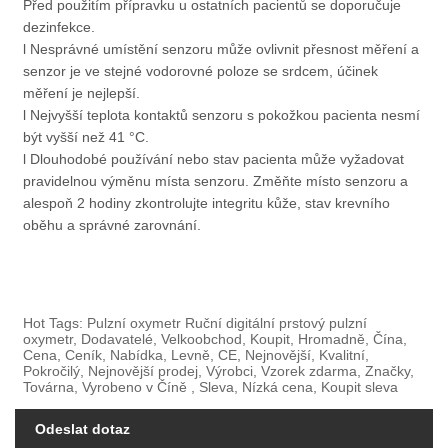
Před použitím přípravku u ostatních pacientů se doporučuje
dezinfekce.
l Nesprávné umístění senzoru může ovlivnit přesnost měření a
senzor je ve stejné vodorovné poloze se srdcem, účinek
měření je nejlepší.
l Nejvyšší teplota kontaktů senzoru s pokožkou pacienta nesmí
být vyšší než 41 °C.
l Dlouhodobé používání nebo stav pacienta může vyžadovat
pravidelnou výměnu místa senzoru. Změňte místo senzoru a
alespoň 2 hodiny zkontrolujte integritu kůže, stav krevního
oběhu a správné zarovnání.
Hot Tags: Pulzní oxymetr Ruční digitální prstový pulzní
oxymetr, Dodavatelé, Velkoobchod, Koupit, Hromadně, Čína,
Cena, Ceník, Nabídka, Levně, CE, Nejnovější, Kvalitní,
Pokročilý, Nejnovější prodej, Výrobci, Vzorek zdarma, Značky,
Továrna, Vyrobeno v Číně , Sleva, Nízká cena, Koupit sleva
Odeslat dotaz