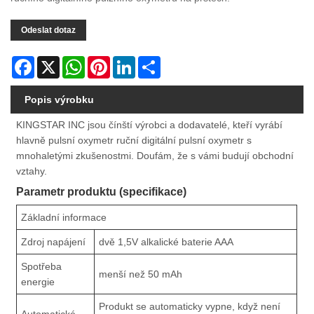
Odeslat dotaz
Facebook
X
WhatsApp
Pinterest
LinkedIn
Share
Popis výrobku
KINGSTAR INC jsou čínští výrobci a dodavatelé, kteří vyrábí
hlavně pulsní oxymetr ruční digitální pulsní oxymetr s
mnohaletými zkušenostmi. Doufám, že s vámi budují obchodní
vztahy.
Parametr produktu (specifikace)
Základní informace
Zdroj napájení
dvě 1,5V alkalické baterie AAA
Spotřeba
menší než 50 mAh
energie
Produkt se automaticky vypne, když není
Automatické