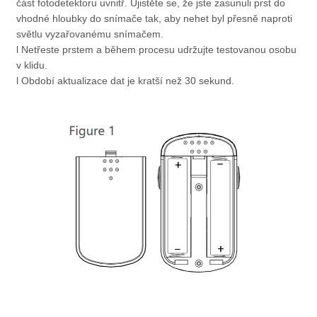
část fotodetektoru uvnitř. Ujistěte se, že jste zasunuli prst do
vhodné hloubky do snímače tak, aby nehet byl přesně naproti
světlu vyzařovanému snímačem.
l Netřeste prstem a během procesu udržujte testovanou osobu
v klidu.
l Období aktualizace dat je kratší než 30 sekund.